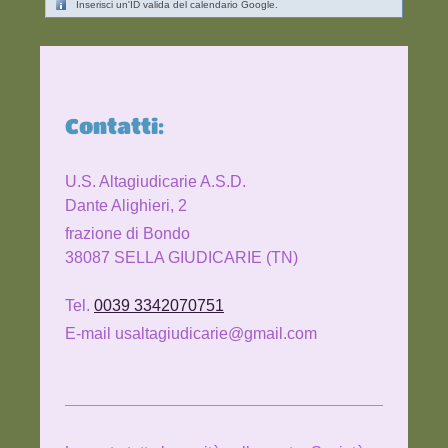
Inserisci un'ID valida del calendario Google.
Contatti:
U.S. Altagiudicarie A.S.D.
Dante Alighieri, 2
frazione di Bondo
38087 SELLA GIUDICARIE (TN)
Tel.
0039 3342070751
E-mail usaltagiudicarie@gmail.com